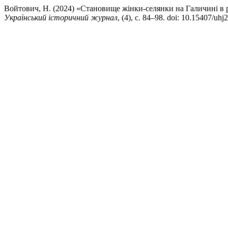
Войтович, Н. (2024) «Становище жінки-селянки на Галичині в р
Український історичний журнал
, (4), с. 84–98. doi: 10.15407/uhj