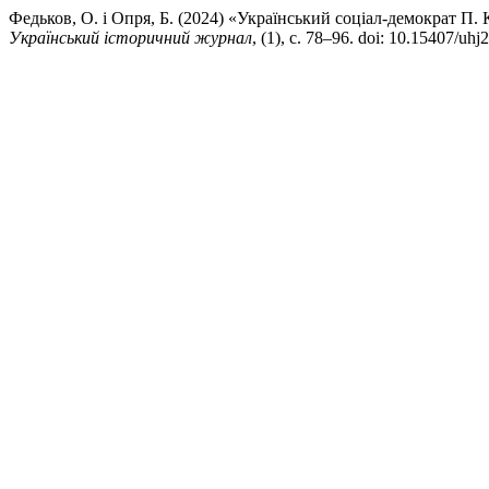
Федьков, О. і Опря, Б. (2024) «Український соціал-демократ П. К
Український історичний журнал
, (1), с. 78–96. doi: 10.15407/uhj