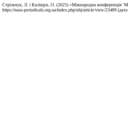
Стрільчук, Л. і Каліщук, О. (2025) «Міжнародна конференція ‘Мі
https://nasu-periodicals.org.ua/index.php/uhj/article/view/23489 (д