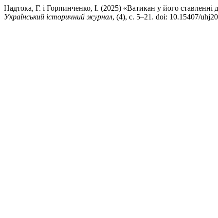
Надтока, Г. і Горпинченко, І. (2025) «Ватикан у його ставленні д
Український історичний журнал
, (4), с. 5–21. doi: 10.15407/uhj2