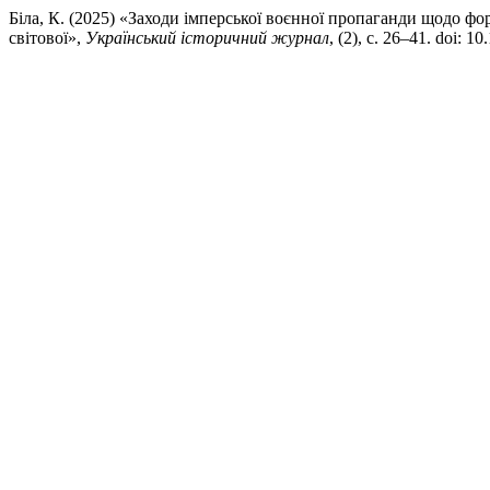
Біла, К. (2025) «Заходи імперської воєнної пропаганди щодо фор
світової»,
Український історичний журнал
, (2), с. 26–41. doi: 1