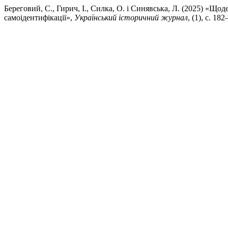
Береговий, С., Гирич, І., Силка, О. і Синявська, Л. (2025) «Щ
самоідентифікації»,
Український історичний журнал
, (1), с. 18