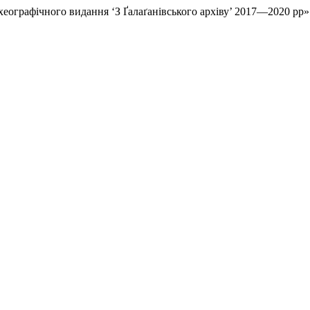
рхеографічного видання ‘З Ґалаґанівського архіву’ 2017—2020 рр»