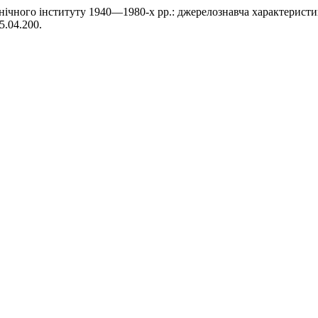
ехнічного інституту 1940—1980-х рр.: джерелознавча характерист
5.04.200.