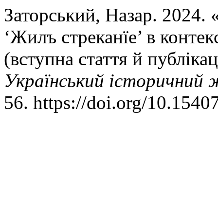
Заторський, Назар. 2024.
‘Жилъ стреканїе’ в контек
(вступна стаття й публікац
Український історичний 
56. https://doi.org/10.1540