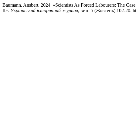
Baumann, Ansbert. 2024. «Scientists As Forced Labourers: The Cas
II».
Український історичний журнал
, вип. 5 (Жовтень):102-20. ht