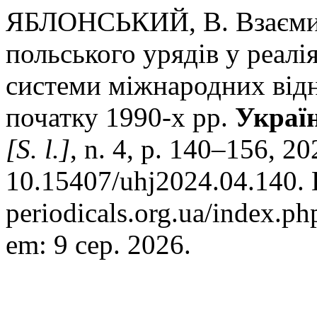
ЯБЛОНСЬКИЙ, В. Взаємини
польського урядів у реал
системи міжнародних від
початку 1990-х рр.
Украї
[S. l.]
, n. 4, p. 140–156, 2
10.15407/uhj2024.04.140. D
periodicals.org.ua/index.ph
em: 9 сер. 2026.