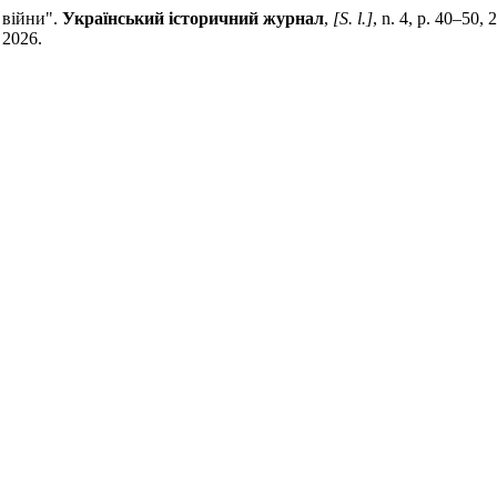
війни".
Український історичний журнал
,
[S. l.]
, n. 4, p. 40–50,
 2026.