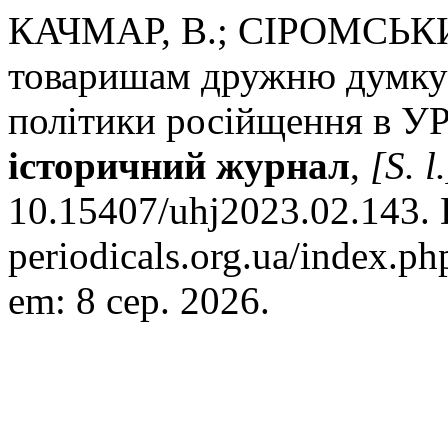
КАЧМАР, В.; СІРОМСЬКИЙ
товаришам дружню думку"
політики російщення в УР
історичний журнал
,
[S. l.
10.15407/uhj2023.02.143. D
periodicals.org.ua/index.ph
em: 8 сер. 2026.