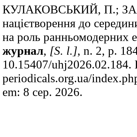
КУЛАКОВСЬКИЙ, П.; ЗАЯ
націєтворення до середини
на роль ранньомодерних е
журнал
,
[S. l.]
, n. 2, p. 1
10.15407/uhj2026.02.184. D
periodicals.org.ua/index.ph
em: 8 сер. 2026.