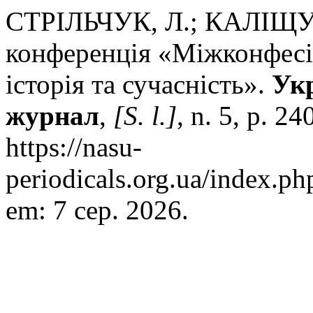
СТРІЛЬЧУК, Л.; КАЛІЩУ
конференція «Міжконфесій
історія та сучасність».
Ук
журнал
,
[S. l.]
, n. 5, p. 2
https://nasu-
periodicals.org.ua/index.ph
em: 7 сер. 2026.