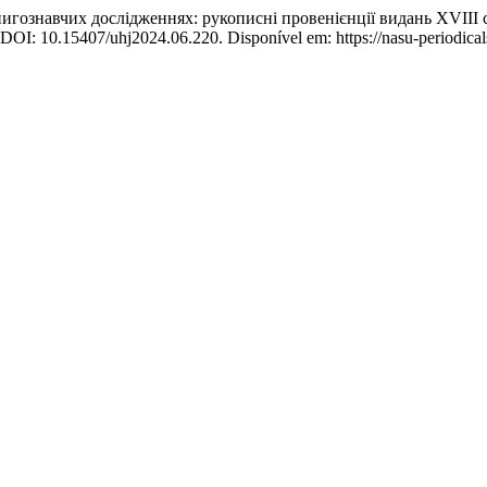
авчих дослідженнях: рукописні провенієнції видань XVIII ст. 
. DOI: 10.15407/uhj2024.06.220. Disponível em: https://nasu-periodical