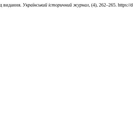
яд видання.
Український історичний журнал
, (4), 262–265. https:/