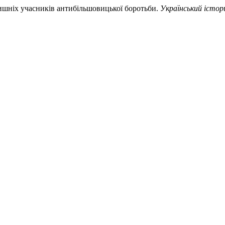
лишніх учасників антибільшовицької боротьби.
Український істо