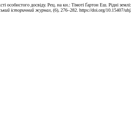
і особистого досвіду. Рец. на кн.: Тімоті Ґартон Еш. Рідні землі
ський історичний журнал
, (6), 276–282. https://doi.org/10.15407/u