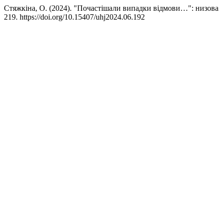
Стяжкіна, О. (2024). "Почастішали випадки відмови…": низова
219. https://doi.org/10.15407/uhj2024.06.192