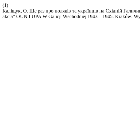
(1)
Каліщук, О. Ще раз про поляків та українців на Східній Галичині
akcja” OUN I UPA W Galicji Wschodniej 1943—1945. Kraków: Wyda