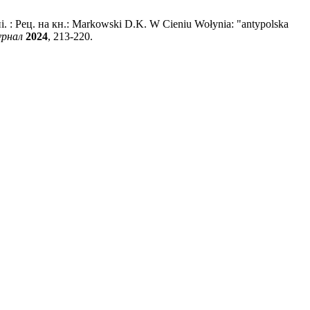
. : Рец. на кн.: Markowski D.K. W Cieniu Wołynia: "antypolska
урнал
2024
, 213-220.