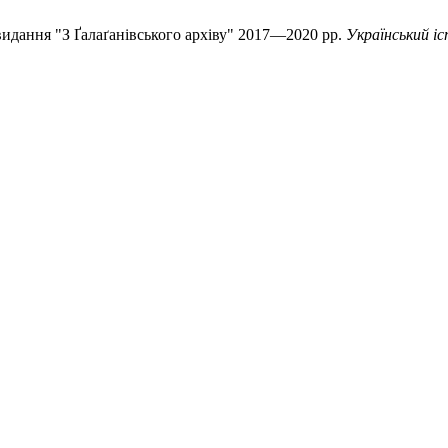
видання "З Ґалаґанівського архіву" 2017—2020 рр.
Український і