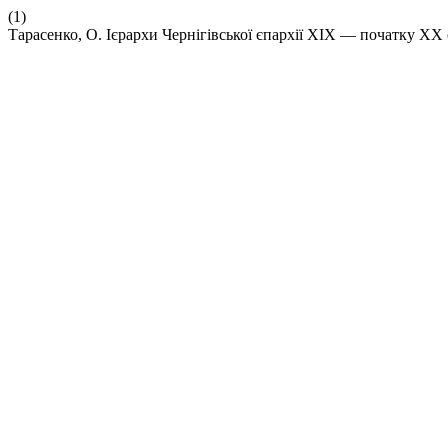
(1)
Тарасенко, О. Ієрархи Чернігівської єпархії ХІХ — початку ХХ 