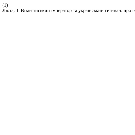
(1)
Люта, Т. Візантійський імператор та український гетьман: про і