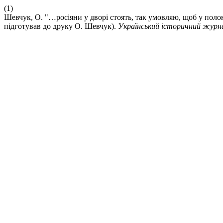
(1)
Шевчук, О. "…росіяни у дворі стоять, так умовляю, щоб у полон
підготував до друку О. Шевчук).
Український історичний журн