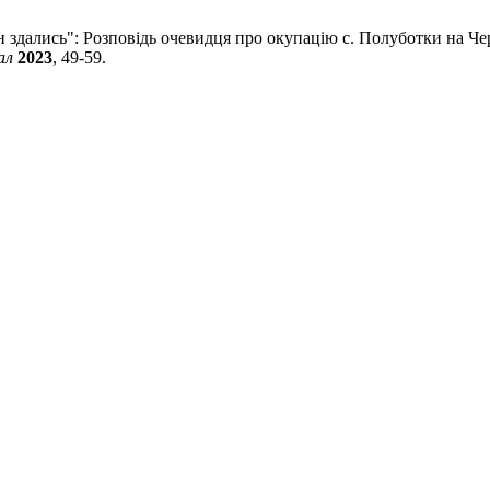
 здались": Розповідь очевидця про окупацію с. Полуботки на Черн
ал
2023
, 49-59.