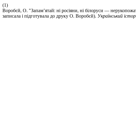
(1)
Воробєй, О. "Запам’ятай: ні росіяни, ні білоруси — нерукопожа
записала і підготувала до друку О. Воробєй).
Український істо