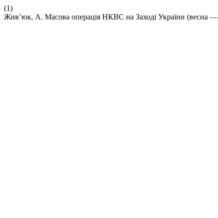
(1)
Жив’юк, А. Масова операція НКВС на Заході України (весна — лі