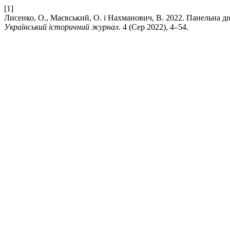
[1]
Лисенко, О., Маєвський, О. і Нахманович, В. 2022. Панельна дис
Український історичний журнал
. 4 (Сер 2022), 4–54.