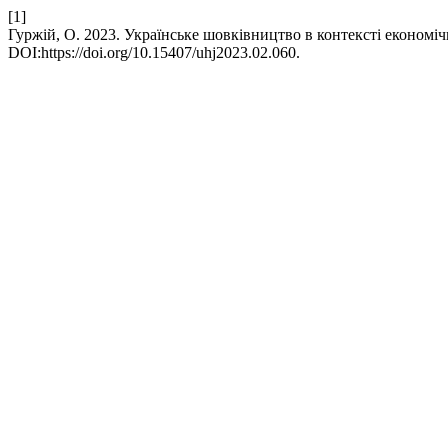
[1]
Гуржій, О. 2023. Українське шовківництво в контексті економічни
DOI:https://doi.org/10.15407/uhj2023.02.060.