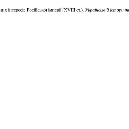
х інтересів Російської імперії (ХVІІІ ст.).
Український історич