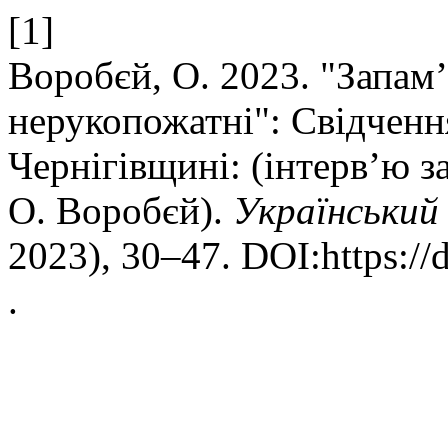
[1]
Воробєй, О. 2023. "Запам’
нерукопожатні": Свідченн
Чернігівщині: (інтерв’ю з
О. Воробєй).
Український
2023), 30–47. DOI:https://
.