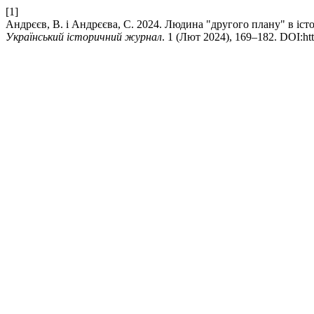
[1]
Андрєєв, В. і Андрєєва, С. 2024. Людина "другого плану" в іст
Український історичний журнал
. 1 (Лют 2024), 169–182. DOI:htt