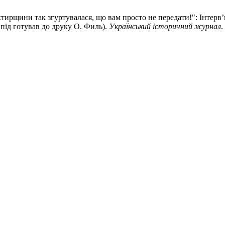
Охтирщини так згуртувалася, що вам просто не передати!": Інте
 під готував до друку О. Филь).
Український історичний журнал
.