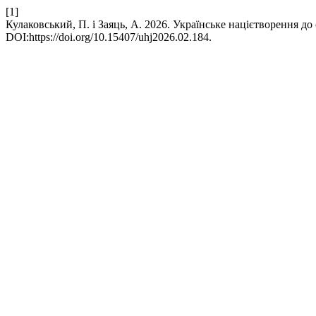
[1]
Кулаковський, П. і Заяць, А. 2026. Українське націєтворення д
DOI:https://doi.org/10.15407/uhj2026.02.184.