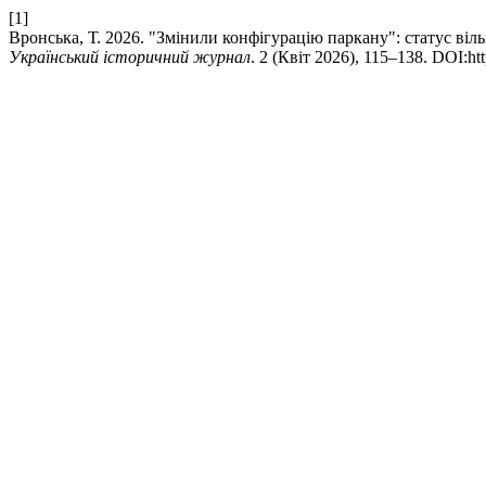
[1]
Вронська, Т. 2026. "Змінили конфігурацію паркану": статус в
Український історичний журнал
. 2 (Квіт 2026), 115–138. DOI:htt