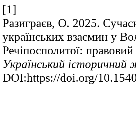
[1]
Разиграєв, О. 2025. Сучас
українських взаємин у Во
Речіпосполитої: правовий 
Український історичний 
DOI:https://doi.org/10.154