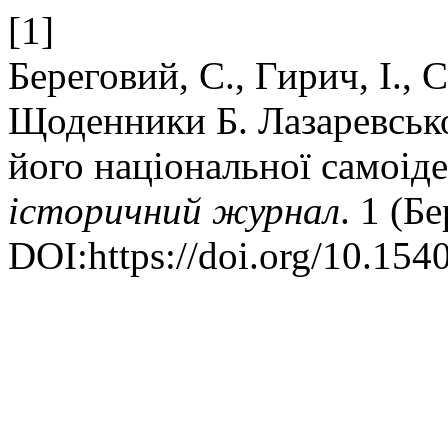
[1]
Береговий, С., Гирич, І., 
Щоденники Б. Лазаревськ
його національної самоіде
історичний журнал
. 1 (Б
DOI:https://doi.org/10.154