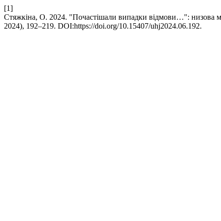
[1]
Стяжкіна, О. 2024. "Почастішали випадки відмови…": низова м
2024), 192–219. DOI:https://doi.org/10.15407/uhj2024.06.192.