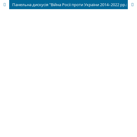
Панельна дискусія "Війна Росії проти України 2014–2022 рр.: історична ретроспектива і спроби наукової рефлексії" (19–20 травня 2022 р.)