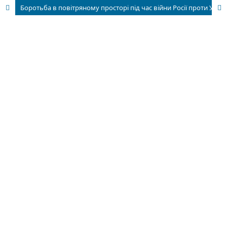
Боротьба в повітряному просторі під час війни Росії проти України: узагальнення перших місяців