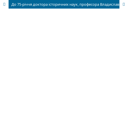
До 75-річчя доктора історичних наук, професора Владислава Верстюка