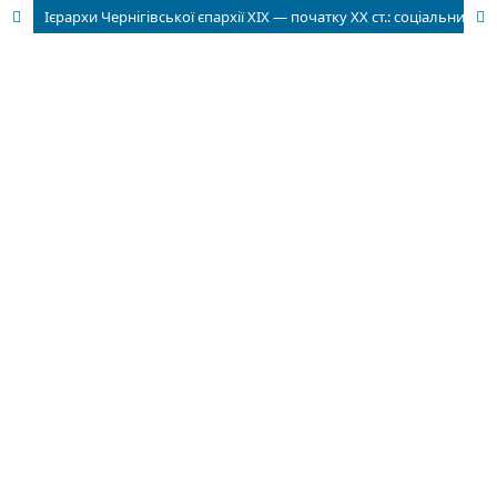
Ієрархи Чернігівської єпархії ХІХ — початку ХХ ст.: соціальний портрет