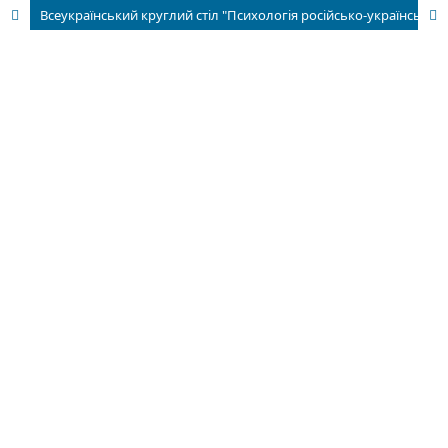
Всеукраїнський круглий стіл "Психологія російсько-української війни: внутрішній погляд"