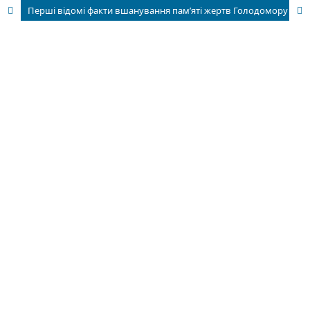
Перші відомі факти вшанування пам’яті жертв Голодомору в підрадянській Україні: 1933-й рік, Вінниччина