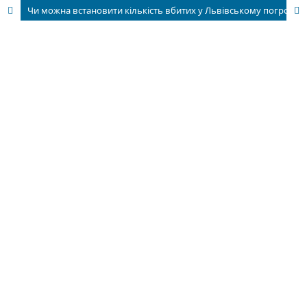
Чи можна встановити кількість вбитих у Львівському погромі 1941 р.?