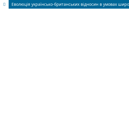
Еволюція українсько-британських відносин в умовах широк