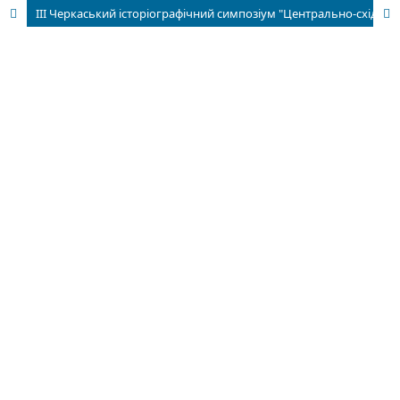
III Черкаський історіографічний симпозіум "Центрально-східноєвропейський мнемонічний простір: комеморація й історіографічна рефлексія"