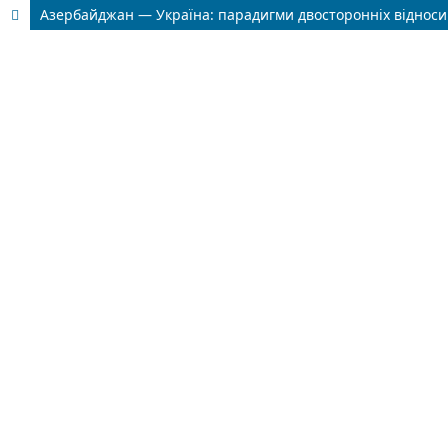
Азербайджан — Україна: парадигми двосторонніх відноси