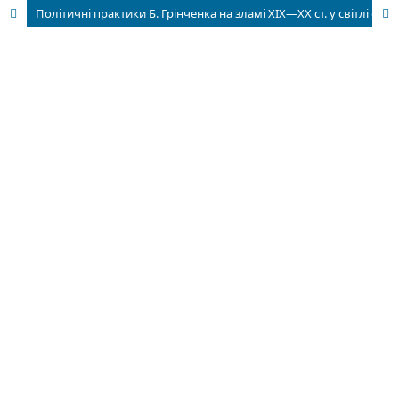
Політичні практики Б. Грінченка на зламі ХІХ—ХХ ст. у світлі еґо-документів (до 160-річчя від дня народження)