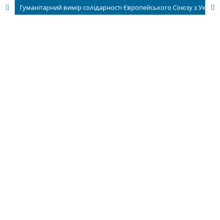
Гуманітарний вимір солідарності Європейського Союзу з Україною в повномасштабній російсько-українській війні