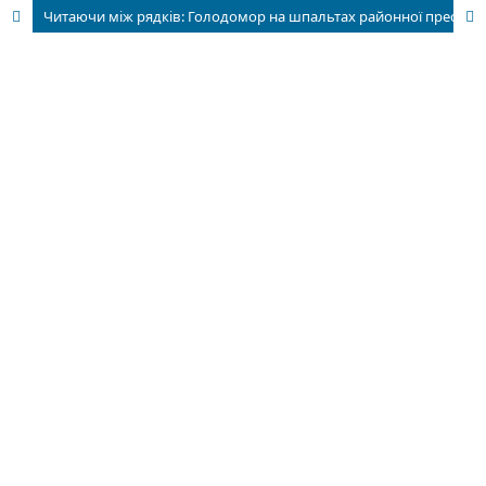
Читаючи між рядків: Голодомор на шпальтах районної преси Київської та Чернігівської областей у 1932-1933 рр.